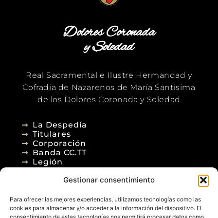
Dolores Coronada
y Soledad
Real Sacramental e Ilustre Hermandad y
Cofradía de Nazarenos de María Santísima
de los Dolores Coronada y Soledad
La Despedía
Titulares
Corporación
Banda CC.TT
Legión
Gestionar consentimiento
Agenda
Blog
Para ofrecer las mejores experiencias, utilizamos tecnologías como las
Contacto
cookies para almacenar y/o acceder a la información del dispositivo. El
consentimiento de estas tecnologías nos permitirá procesar datos como