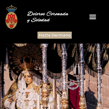
Dolores Coronada
y Soledad
Hazte Hermano