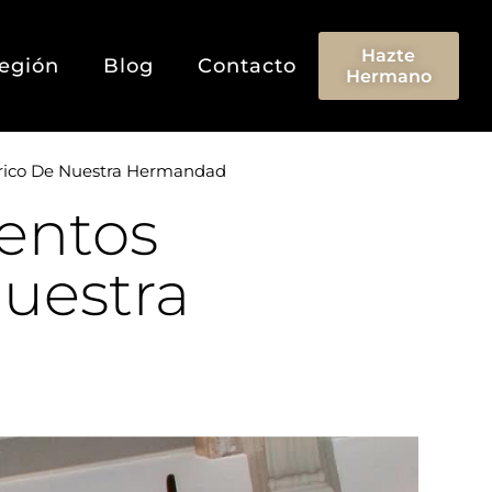
Hazte
egión
Blog
Contacto
Hermano
órico De Nuestra Hermandad
entos
nuestra