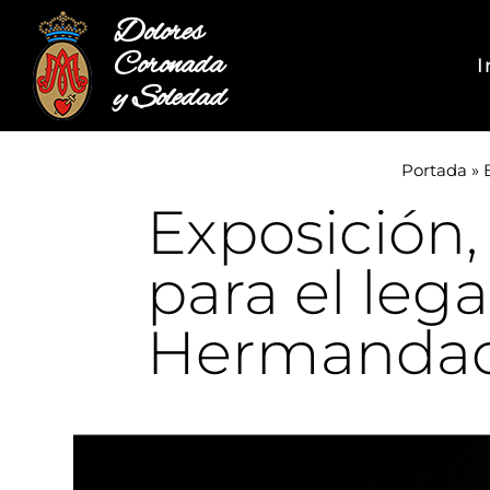
Dolores
Coronada
I
y Soledad
Portada
»
Exposición
para el leg
Hermanda