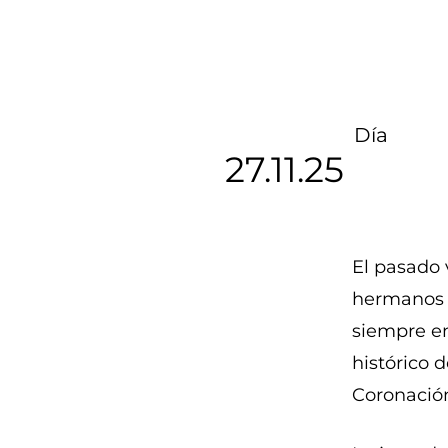
Día
27.11.25
El pasado 
hermanos y
siempre en
histórico 
Coronación