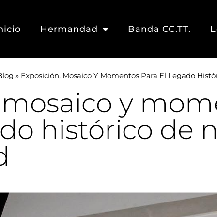
nicio
Hermandad
Banda CC.TT.
L
Blog
»
Exposición, Mosaico Y Momentos Para El Legado Hist
, mosaico y mom
ado histórico de 
d