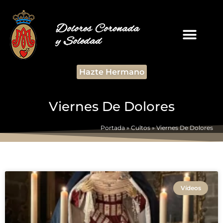
Dolores Coronada
y Soledad
Hazte Hermano
Viernes De Dolores
Portada
»
Cultos
»
Viernes De Dolores
Vídeos