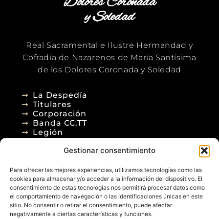
Dolores Coronada
y Soledad
Real Sacramental e Ilustre Hermandad y
Cofradía de Nazarenos de María Santísima
de los Dolores Coronada y Soledad
La Despedía
Titulares
Corporación
Banda CC.TT
Legión
Gestionar consentimiento
Agenda
Blog
Para ofrecer las mejores experiencias, utilizamos tecnologías como las
Contacto
cookies para almacenar y/o acceder a la información del dispositivo. El
consentimiento de estas tecnologías nos permitirá procesar datos como
el comportamiento de navegación o las identificaciones únicas en este
sitio. No consentir o retirar el consentimiento, puede afectar
negativamente a ciertas características y funciones.