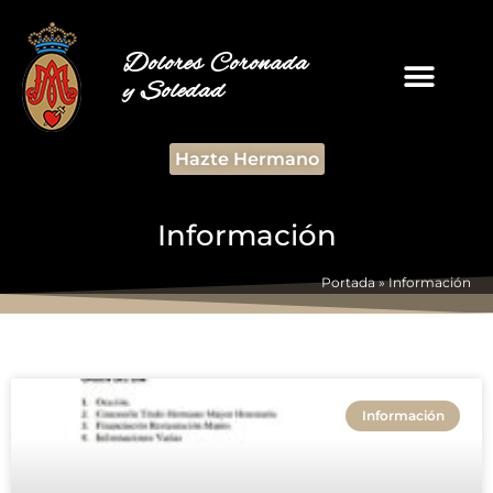
Dolores Coronada
y Soledad
Hazte Hermano
Información
Portada
»
Información
Información