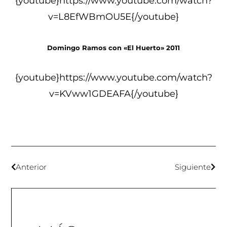
{youtube}https://www.youtube.com/watch?
v=L8EfWBmOU5E{/youtube}
Domingo Ramos con «El Huerto» 2011
{youtube}https://www.youtube.com/watch?
v=KVww1GDEAFA{/youtube}
Anterior
Siguiente
Pl
Fo
Fo