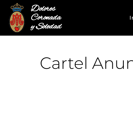
Dolores
Coronada
I
y Soledad
Cartel Anun