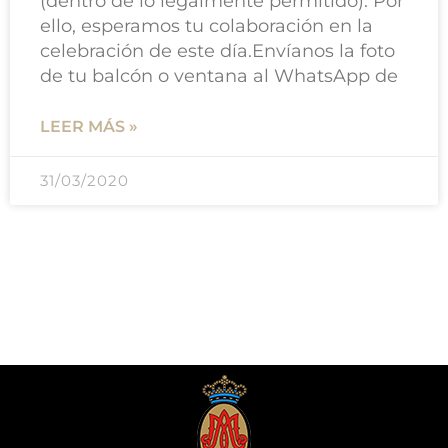
(dentro de lo legalmente permitido). Por
ello, esperamos tu colaboración en la
celebración de este día.Envíanos la foto
de tu balcón o ventana al WhatsApp de
LEER MÁS »
31/03/2020