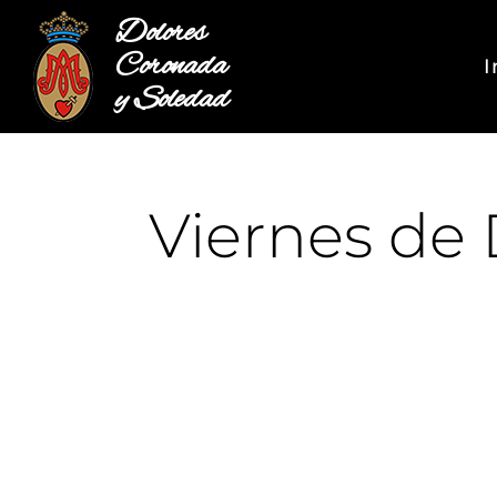
Dolores
Coronada
I
y Soledad
Viernes de D