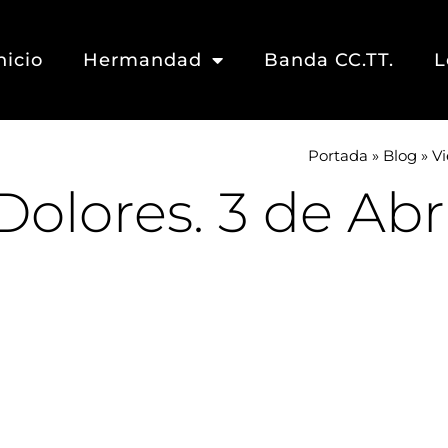
nicio
Hermandad
Banda CC.TT.
L
Portada
»
Blog
»
Vi
olores. 3 de Abri