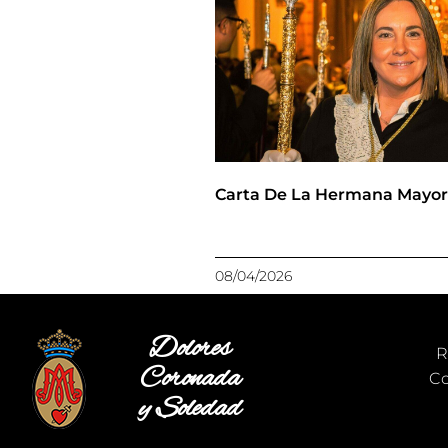
Carta De La Hermana Mayo
08/04/2026
Dolores
R
Coronada
Co
y Soledad