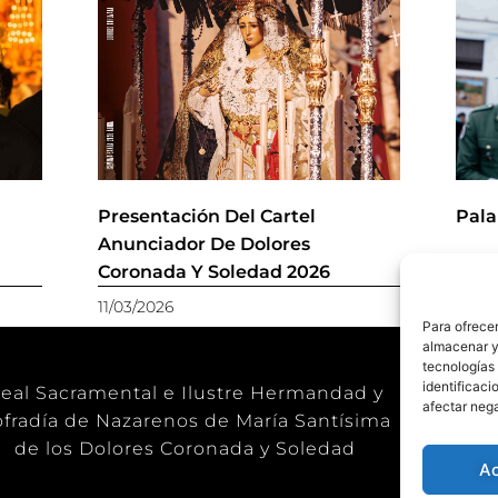
r
Presentación Del Cartel
Pala
Anunciador De Dolores
Coronada Y Soledad 2026
11/03/2026
28/11
Para ofrecer
almacenar y/
tecnologías
identificaci
eal Sacramental e Ilustre Hermandad y
afectar nega
fradía de Nazarenos de María Santísima
de los Dolores Coronada y Soledad
A