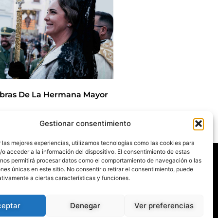
bras De La Hermana Mayor
Gestionar consentimiento
/2025
 las mejores experiencias, utilizamos tecnologías como las cookies para
Agenda
o acceder a la información del dispositivo. El consentimiento de estas
Blog
 nos permitirá procesar datos como el comportamiento de navegación o las
La Despedía
ones únicas en este sitio. No consentir o retirar el consentimiento, puede
Contacto
Titulares
tivamente a ciertas características y funciones.
Corporación
Banda CC.TT
Legión
ceptar
Denegar
Ver preferencias