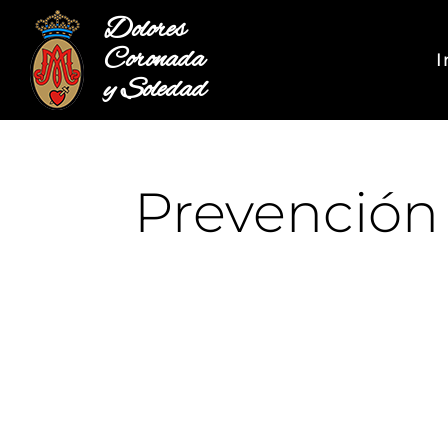
Dolores
Coronada
I
y Soledad
Prevención 