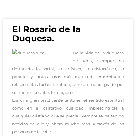
El Rosario de la
Duquesa.
De la vida de la duquesa
de Alba, siempre ha
destacado lo social, lo artístico, lo aristocrático, lo
popular y tantas cosas más que sería interminable
relacionarlas todas. También, pero en menor grado por
ser menos popular, lo religioso.
Era una gran practicante tanto en el sentido espiritual
como en el caritativo, cualidad imprescindible a
cualquier cristiano que se precie. Siempre se ha tenido
noticias de ello y, ahora mucho más, a través de las
personas de la calle.