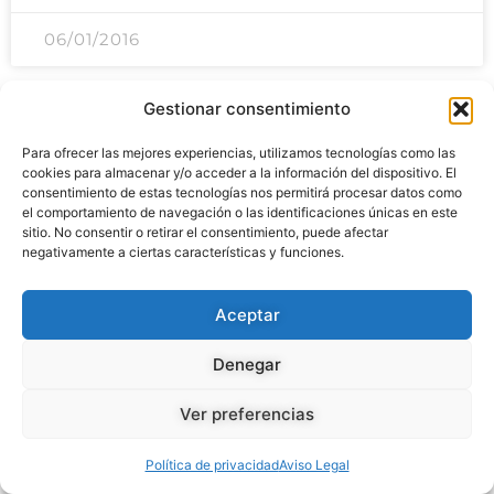
06/01/2016
Gestionar consentimiento
Para ofrecer las mejores experiencias, utilizamos tecnologías como las
cookies para almacenar y/o acceder a la información del dispositivo. El
En el año 1953 no hubo
consentimiento de estas tecnologías nos permitirá procesar datos como
«Despedía».
el comportamiento de navegación o las identificaciones únicas en este
sitio. No consentir o retirar el consentimiento, puede afectar
negativamente a ciertas características y funciones.
Han sido muchas las fiestas celebradas por la Santa
Madre Iglesia en estos últimos días; desde la celebración
Aceptar
de la Inmaculada Concepción, pasando por las
Navidades y la Epifanía del Señor; todo esto precedido
Denegar
del Adviento preparativo de las mismas. Ahora, una vez
Ver preferencias
que el Niño está con nosotros, nos toca ir preparándonos
para la próxima gran fiesta de la Cristiandad, que es la
Política de privacidad
Aviso Legal
más nuestra de todas las existentes. Desde esta Web,