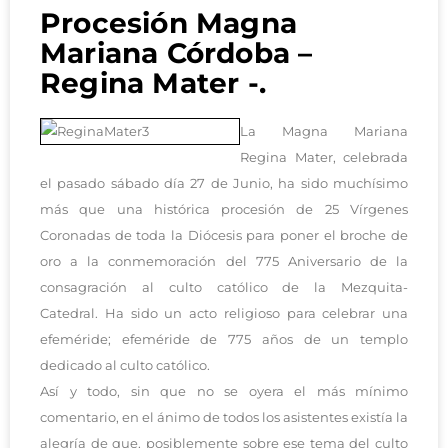
Procesión Magna
Mariana Córdoba –
Regina Mater -.
La Magna Mariana
Regina Mater, celebrada
el pasado sábado día 27 de Junio, ha sido muchísimo
más que una histórica procesión de 25 Vírgenes
Coronadas de toda la Diócesis para poner el broche de
oro a la conmemoración del 775 Aniversario de la
consagración al culto católico de la Mezquita-
Catedral. Ha sido un acto religioso para celebrar una
efeméride; efeméride de 775 años de un templo
dedicado al culto católico.
Así y todo, sin que no se oyera el más mínimo
comentario, en el ánimo de todos los asistentes existía la
alegría de que, posiblemente sobre ese tema del culto