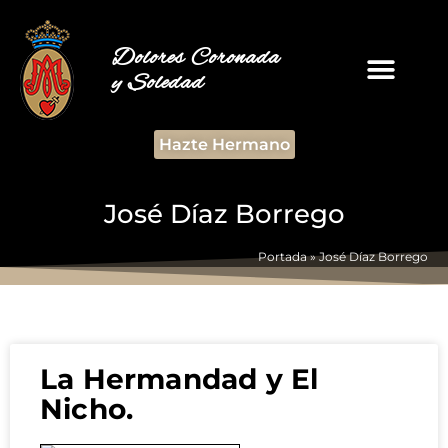
Dolores Coronada
y Soledad
Hazte Hermano
José Díaz Borrego
Portada
»
José Díaz Borrego
La Hermandad y El
Nicho.