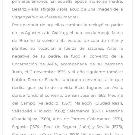
primeros amoríos. En aquella época murió su madre,
Beatriz, y ella, afligida y sola, acudió a una imagen de la
Virgen para que «fuese su madre».
Por apartarla de aquellos caminos la recluyó su padre
en las Agustinas de Gracia, y el trato con la monja María
de Briceño la volvió a «la verdad de cuando niña» y
planteó su vocación a fuerza de razones. Ante la
negativa de su padre, se fugó al convento de la
Encarnación de Ávila, acompañada de su hermano
Juan, el 2 noviembre 1535, y al año siguiente tomó el
hábito. Recorre España fundando conventos a lo que
dedica gran parte de su vida. Estos lugares son Ávila,
donde fundó el convento de San José en 1562; Medina
del Campo (Valladolid, 1567); Malagón (Ciudad Real),
Valladolid y Toledo (1568); Salamanca (1570), Pastrana
(Guadalajara, 1569), Alba de Tormes (Salamanca, 1571),
Segovia (1574); Beas de Segura (Jaén) y Sevilla (1575);
Caravaca de la Cruz (Murcia, 1576), Villanueva de la Jara