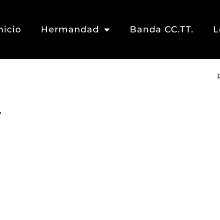
nicio
Hermandad
Banda CC.TT.
L
.