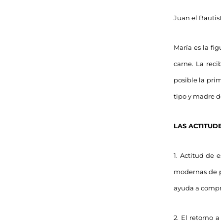
Juan el Bautis
María es la fi
carne. La reci
posible la pri
tipo y madre de
LAS ACTITUD
1. Actitud de
modernas de p
ayuda a compre
2. El retorno 