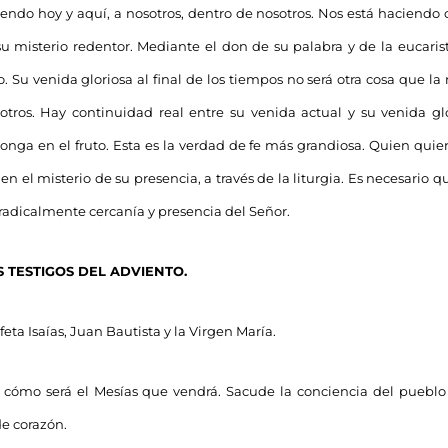
niendo hoy y aquí, a nosotros, dentro de nosotros. Nos está haciendo 
u misterio redentor. Mediante el don de su palabra y de la eucarist
. Su venida gloriosa al final de los tiempos no será otra cosa que la
sotros. Hay continuidad real entre su venida actual y su venida g
longa en el fruto. Esta es la verdad de fe más grandiosa. Quien quiera
n el misterio de su presencia, a través de la liturgia. Es necesario qu
 radicalmente cercanía y presencia del Señor.
 TESTIGOS DEL ADVIENTO.
ofeta Isaías, Juan Bautista y la Virgen María.
 cómo será el Mesías que vendrá. Sacude la conciencia del pueblo 
e corazón.