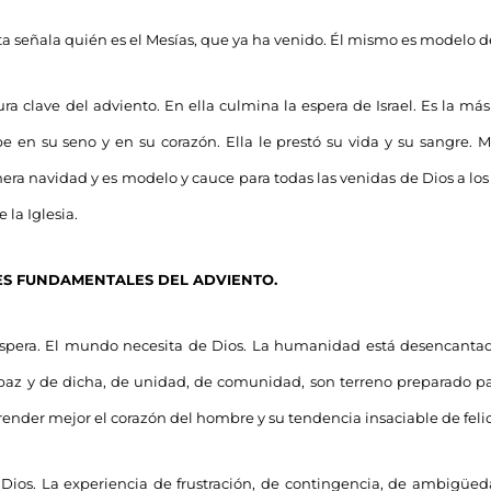
ta señala quién es el Mesías, que ya ha venido. Él mismo es modelo d
gura clave del adviento. En ella culmina la espera de Israel. Es la má
be en su seno y en su corazón. Ella le prestó su vida y su sangre. 
mera navidad y es modelo y cauce para todas las venidas de Dios a los 
 la Iglesia.
ES FUNDAMENTALES DEL ADVIENTO.
 espera. El mundo necesita de Dios. La humanidad está desencanta
az y de dicha, de unidad, de comunidad, son terreno preparado pa
nder mejor el corazón del hombre y su tendencia insaciable de feli
a Dios. La experiencia de frustración, de contingencia, de ambigüed