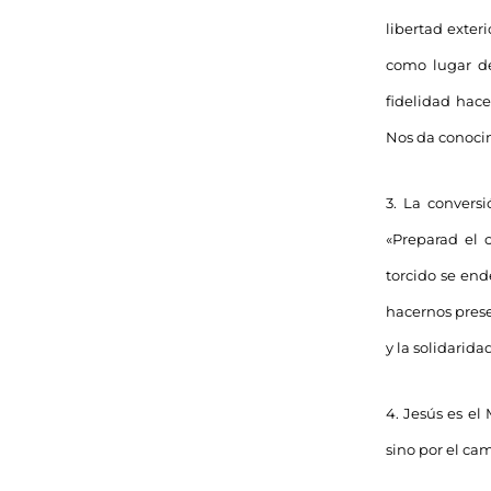
libertad exter
como lugar de
fidelidad hace
Nos da conocim
3. La conversi
«Preparad el 
torcido se end
hacernos prese
y la solidarida
4. Jesús es el
sino por el ca