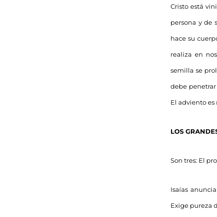
Cristo está vi
persona y de s
hace su cuerpo
realiza en no
semilla se pro
debe penetrar e
El adviento es
LOS GRANDES
Son tres: El pr
Isaías anuncia
Exige pureza d