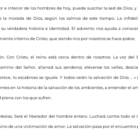
ior e interior de los hombres de hoy, puede suscitar la sed de Dios, y
 la morada de Dios, según los salmos de este tiempo. La infideli
 su verdadera historia e identidad. El adviento nos ayuda a conoc
iento interno de Cristo, que siendo rico por nosotros se hace pobre.
ón. Con Cristo, el reino está cerca dentro de nosotros. La voz del 
camino del Señor, allanad sus senderos; elévense los valles, desci
erece, lo escabroso se iguale. Y todos verán la salvación de Dios … » 
ntes en la historia de la salvación de los ambientes, a entender el
d plena con los que sufren.
 Mesías. Será el liberador del hombre entero. Luchará contra todo el m
mino de una victimación de amor. La salvación pasa por el encuentro p