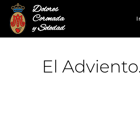
Dolores
Coronada
I
y Soledad
El Adviento