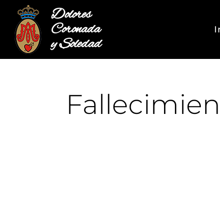
Dolores
Coronada
I
y Soledad
Fallecimien