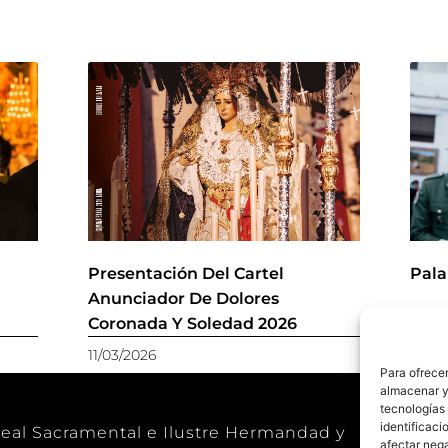
r
Presentación Del Cartel
Pala
Anunciador De Dolores
Coronada Y Soledad 2026
11/03/2026
28/11
Para ofrecer
almacenar y/
tecnologías
identificaci
eal Sacramental e Ilustre Hermandad y
afectar nega