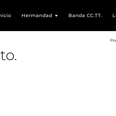
nicio
Hermandad
Banda CC.TT.
L
Po
to.