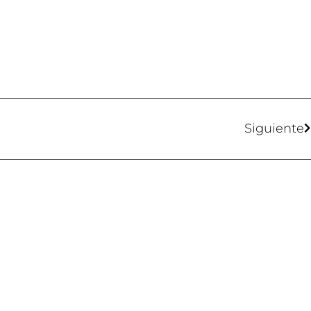
Main Men
Plataforma Steam
ForoGuate
Siguiente
ForoCarros