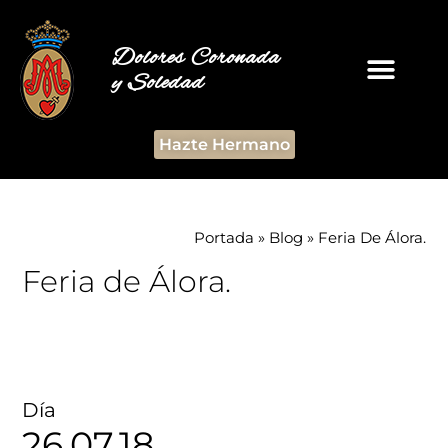
Dolores Coronada
y Soledad
Hazte Hermano
Portada
»
Blog
»
Feria De Álora.
Feria de Álora.
Día
26.07.18