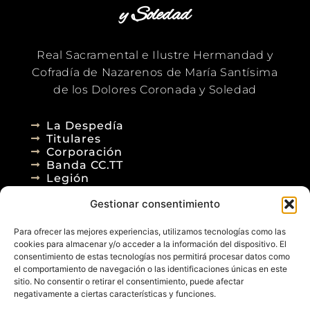
y Soledad
Real Sacramental e Ilustre Hermandad y
Cofradía de Nazarenos de María Santísima
de los Dolores Coronada y Soledad
La Despedía
Titulares
Corporación
Banda CC.TT
Legión
Gestionar consentimiento
Agenda
Blog
Para ofrecer las mejores experiencias, utilizamos tecnologías como las
Contacto
cookies para almacenar y/o acceder a la información del dispositivo. El
consentimiento de estas tecnologías nos permitirá procesar datos como
el comportamiento de navegación o las identificaciones únicas en este
sitio. No consentir o retirar el consentimiento, puede afectar
negativamente a ciertas características y funciones.