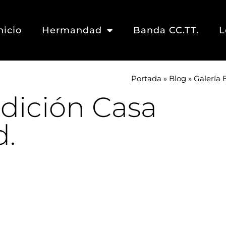
nicio
Hermandad
Banda CC.TT.
L
Portada
»
Blog
»
Galería
dición Casa
.