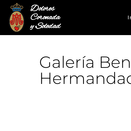
Dolores
Coronada
I
y Soledad
Galería Ben
Hermandad