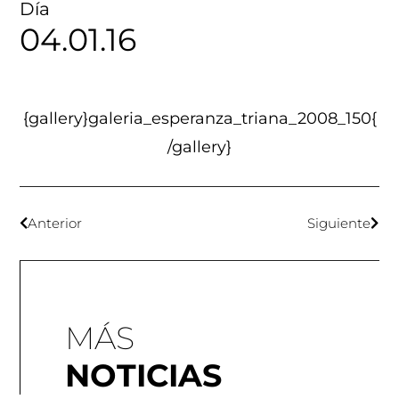
Día
04.01.16
{gallery}galeria_esperanza_triana_2008_150{
/gallery}
Anterior
Siguiente
Pl
Fo
Fo
MÁS
NOTICIAS