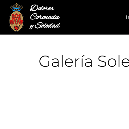
Dolores
Coronada
I
y Soledad
Galería So