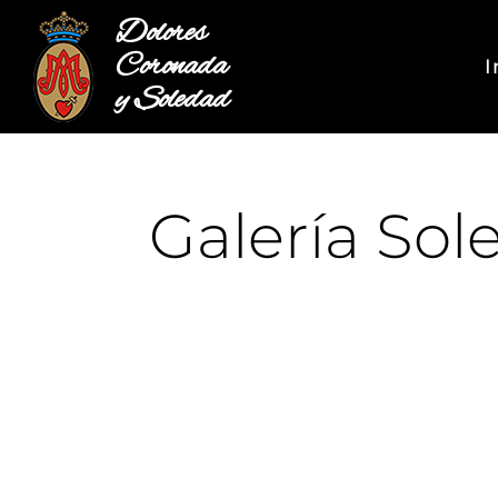
Dolores
Coronada
I
y Soledad
Galería Sol