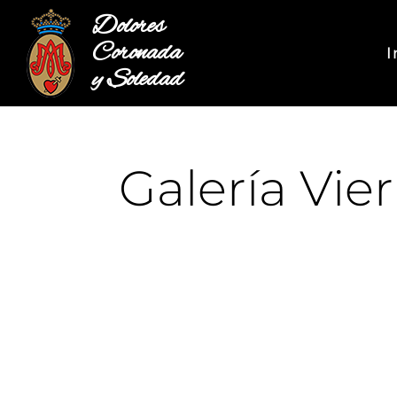
Dolores
Coronada
I
y Soledad
Galería Vie