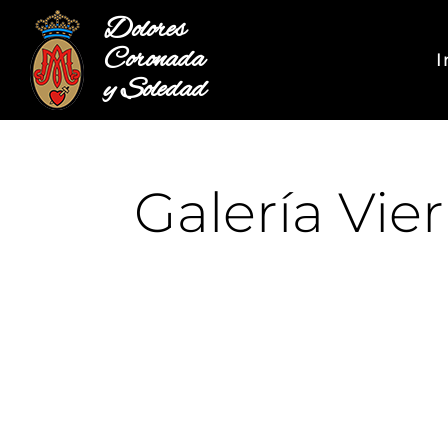
Dolores
Coronada
I
y Soledad
Galería Vie