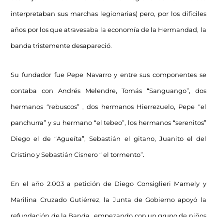
interpretaban sus marchas legionarias) pero, por los difíciles
años por los que atravesaba la economía de la Hermandad, la
banda tristemente desapareció.
Su fundador fue Pepe Navarro y entre sus componentes se
contaba con Andrés Melendre, Tomás “Sanguango”, dos
hermanos “rebuscos” , dos hermanos Hierrezuelo, Pepe “el
panchurra” y su hermano “el tebeo”, los hermanos “serenitos”
Diego el de “Agueíta”, Sebastián el gitano, Juanito el del
Cristino y Sebastián Cisnero “ el tormento”.
En el año 2.003 a petición de Diego Consiglieri Mamely y
Marilina Cruzado Gutiérrez, la Junta de Gobierno apoyó la
refundación de la Banda., empezando con un grupo de niños