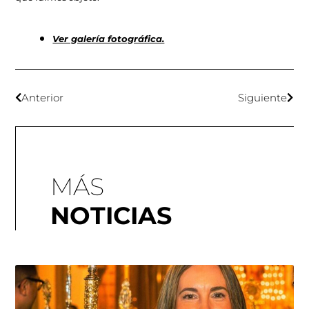
Ver galería fotográfica.
Anterior
Siguiente
Pl
Fo
Fo
MÁS
NOTICIAS