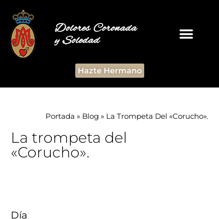
Dolores Coronada
y Soledad
Hazte Hermano
Portada
»
Blog
»
La Trompeta Del «Corucho».
La trompeta del
«Corucho».
Día