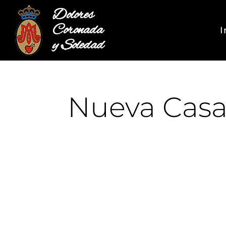
Dolores
Coronada
I
y Soledad
Nueva Cas