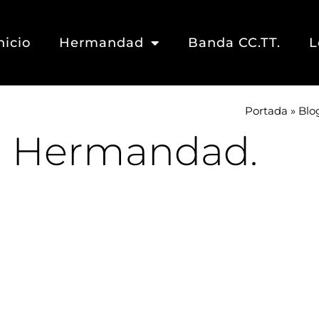
nicio
Hermandad
Banda CC.TT.
L
Portada
»
Blo
a Hermandad.