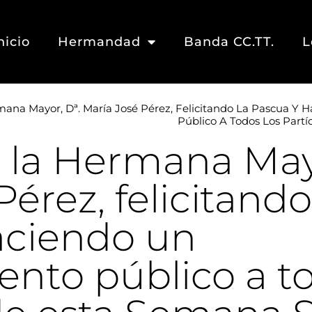
nicio
Hermandad
Banda CC.TT.
L
mana Mayor, Dª. María José Pérez, Felicitando La Pascua Y
Público A Todos Los Part
 la Hermana May
érez, felicitando
aciendo un
nto público a to