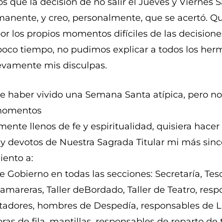
 que la decisión de no salir el Jueves y Viernes 
anente, y creo, personalmente, que se acertó. Qu
or los propios momentos difíciles de las decision
oco tiempo, no pudimos explicar a todos los her
evamente mis disculpas.
 haber vivido una Semana Santa atípica, pero no 
momentos
ente llenos de fe y espiritualidad, quisiera hacer 
y devotos de Nuestra Sagrada Titular mi más sin
ento a:
 Gobierno en todas las secciones: Secretaría, Tesor
Camareras, Taller deBordado, Taller de Teatro, res
ortadores, hombres de Despedía, responsables de L
ras de fila, mantillas, responsables de reparto de t