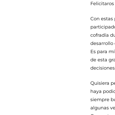
Felicitaro
Con estas 
participad
cofradía d
desarrollo
Es para mí
de esta g
decisiones
Quisiera p
haya podid
siempre b
algunas ve