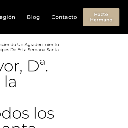
Hazte
egión
Blog
Contacto
Hermano
 Haciendo Un Agradecimiento
ícipes De Esta Semana Santa
or, Dª.
 la
dos los