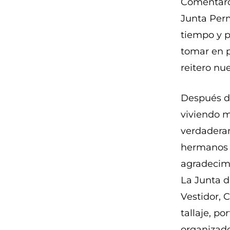
Comentaros
Junta Perm
tiempo y p
tomar en p
reitero nu
Después de
viviendo 
verdaderam
hermanos 
agradecimi
La Junta de
Vestidor, 
tallaje, p
organizado