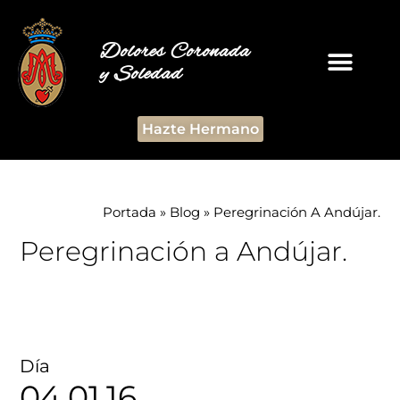
Dolores Coronada
y Soledad
Hazte Hermano
Portada
»
Blog
»
Peregrinación A Andújar.
Peregrinación a Andújar.
Día
04.01.16