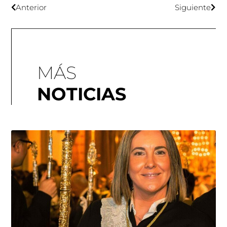
Anterior
Siguiente
Pl
Fo
Fo
MÁS
NOTICIAS