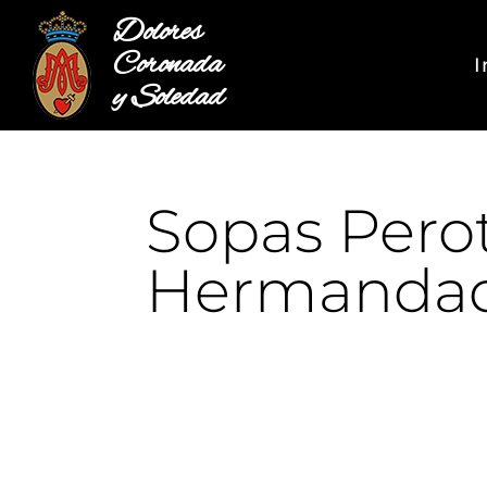
Dolores
Coronada
I
y Soledad
Sopas Pero
Hermandad