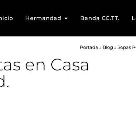
nicio
Hermandad
Banda CC.TT.
L
Portada
»
Blog
»
Sopas P
tas en Casa
.