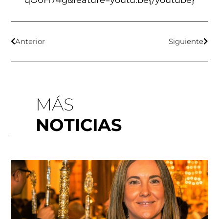
qO0H74g&feature=youtu.be{/youtube}
Anterior
Siguiente
MÁS
NOTICIAS