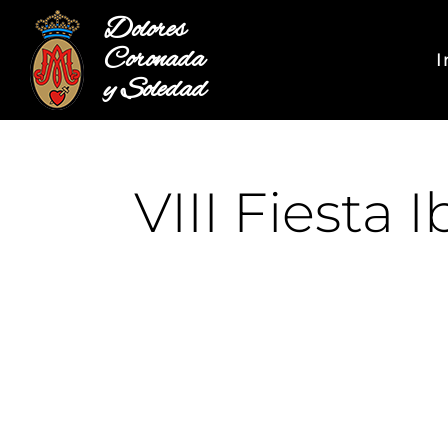
Dolores
Coronada
I
y Soledad
VIII Fiesta 