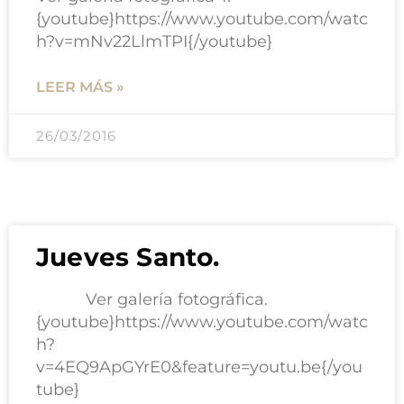
{youtube}https://www.youtube.com/watc
h?v=mNv22LlmTPI{/youtube}
LEER MÁS »
26/03/2016
Jueves Santo.
Ver galería fotográfica.
{youtube}https://www.youtube.com/watc
h?
v=4EQ9ApGYrE0&feature=youtu.be{/you
tube}