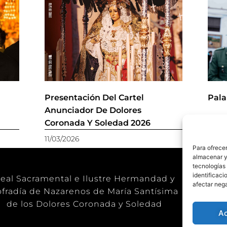
r
Presentación Del Cartel
Pala
Anunciador De Dolores
Coronada Y Soledad 2026
11/03/2026
28/11
Para ofrecer
almacenar y/
tecnologías
identificaci
eal Sacramental e Ilustre Hermandad y
afectar nega
fradía de Nazarenos de María Santísima
de los Dolores Coronada y Soledad
A