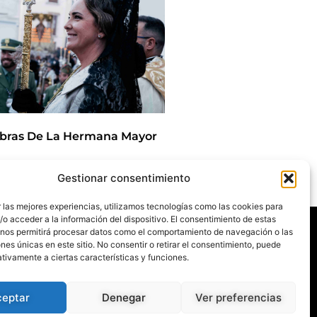
bras De La Hermana Mayor
Gestionar consentimiento
/2025
 las mejores experiencias, utilizamos tecnologías como las cookies para
Agenda
o acceder a la información del dispositivo. El consentimiento de estas
Blog
 nos permitirá procesar datos como el comportamiento de navegación o las
La Despedía
ones únicas en este sitio. No consentir o retirar el consentimiento, puede
Contacto
Titulares
tivamente a ciertas características y funciones.
Corporación
Banda CC.TT
Legión
ceptar
Denegar
Ver preferencias