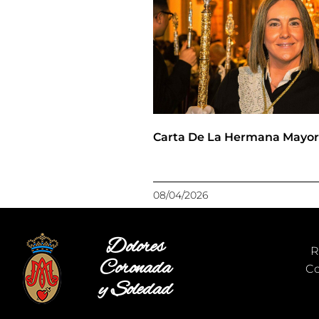
Carta De La Hermana Mayo
08/04/2026
Dolores
R
Coronada
Co
y Soledad