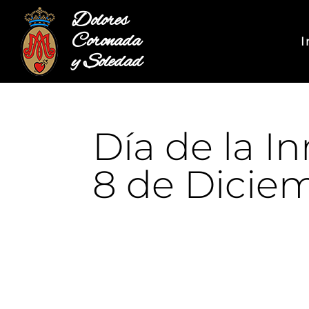
Dolores
Coronada
I
y Soledad
Día de la 
8 de Dicie