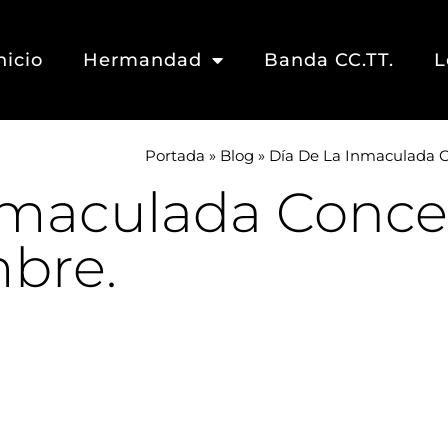
nicio
Hermandad
Banda CC.TT.
L
Portada
»
Blog
»
Día De La Inmaculada C
Inmaculada Conce
mbre.