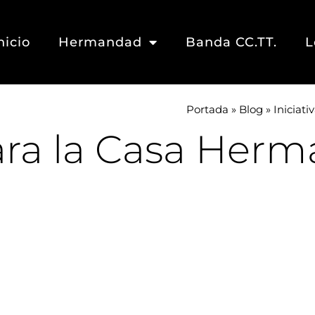
nicio
Hermandad
Banda CC.TT.
L
Portada
»
Blog
»
Iniciat
para la Casa Her