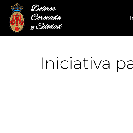
Dolores
Coronada
I
y Soledad
Iniciativa 