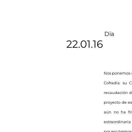
Día
22.01.16
Nos ponemos en
Cofradía: su 
recaudación de
proyecto de e
aún no ha fin
extraordinari
por eso hemos 