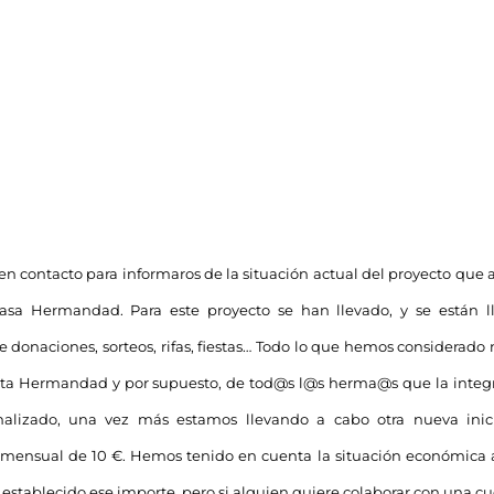
 contacto para informaros de la situación actual del proyecto que
Casa Hermandad. Para este proyecto se han llevado, y se están ll
 donaciones, sorteos, rifas, fiestas… Todo lo que hemos considerado
sta Hermandad y por supuesto, de tod@s l@s herma@s que la integran
alizado, una vez más estamos llevando a cabo otra nueva inici
a mensual de 10 €. Hemos tenido en cuenta la situación económica 
establecido ese importe, pero si alguien quiere colaborar con una c