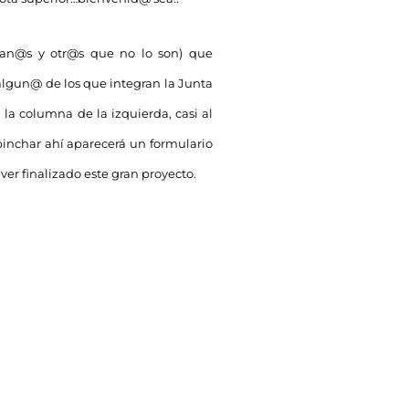
man@s y otr@s que no lo son) que
 algun@ de los que integran la Junta
a columna de la izquierda, casi al
pinchar ahí aparecerá un formulario
 ver finalizado este gran proyecto.