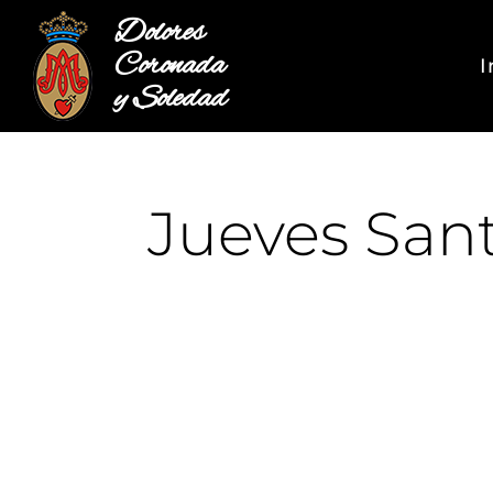
Dolores
Coronada
I
y Soledad
Jueves Sant