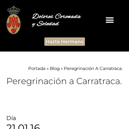
Dolores Coronada
y Soledad
Hazte Hermano
Portada
»
Blog
»
Peregrinación A Carratraca.
Peregrinación a Carratraca.
Día
21.01.16