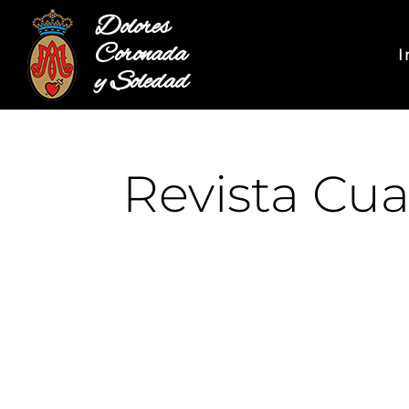
Dolores
Coronada
I
y Soledad
Revista Cu