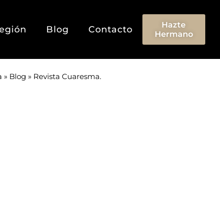
Hazte
egión
Blog
Contacto
Hermano
a
»
Blog
»
Revista Cuaresma.