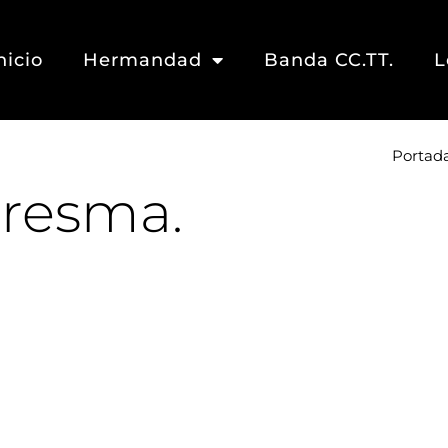
nicio
Hermandad
Banda CC.TT.
L
Portad
aresma.