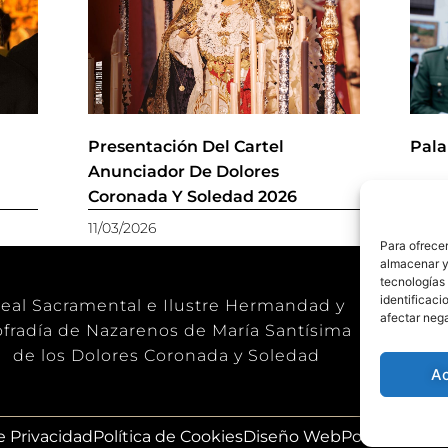
r
Presentación Del Cartel
Pala
Anunciador De Dolores
Coronada Y Soledad 2026
11/03/2026
28/11
Para ofrecer
almacenar y/
tecnologías
identificaci
eal Sacramental e Ilustre Hermandad y
afectar nega
fradía de Nazarenos de María Santísima
de los Dolores Coronada y Soledad
A
de Privacidad
Política de Cookies
Diseño Web
Posicionami