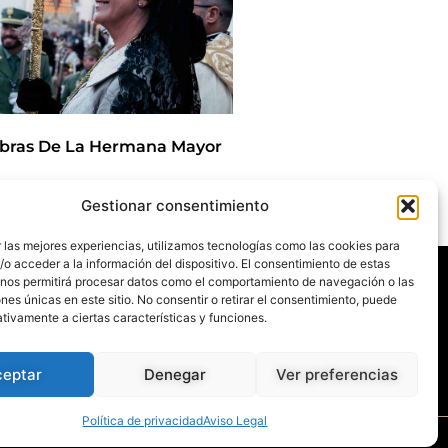
bras De La Hermana Mayor
Gestionar consentimiento
/2025
 las mejores experiencias, utilizamos tecnologías como las cookies para
Agenda
o acceder a la información del dispositivo. El consentimiento de estas
Blog
 nos permitirá procesar datos como el comportamiento de navegación o las
La Despedía
ones únicas en este sitio. No consentir o retirar el consentimiento, puede
Contacto
Titulares
tivamente a ciertas características y funciones.
Corporación
Banda CC.TT
Legión
ceptar
Denegar
Ver preferencias
Política de privacidad
Aviso Legal
ento Web