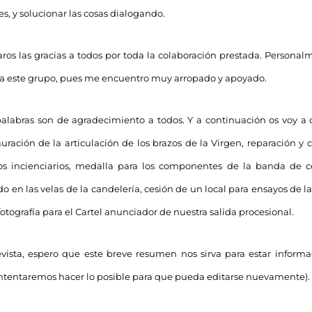
es, y solucionar las cosas dialogando.
ros las gracias a todos por toda la colaboración prestada. Person
 a este grupo, pues me encuentro muy arropado y apoyado.
palabras son de agradecimiento a todos. Y a continuación os voy 
auración de la articulación de los brazos de la Virgen, reparación y
s incienciarios, medalla para los componentes de la banda de co
do en las velas de la candelería, cesión de un local para ensayos de
fotografía para el Cartel anunciador de nuestra salida procesional.
revista, espero que este breve resumen nos sirva para estar inform
tentaremos hacer lo posible para que pueda editarse nuevamente)