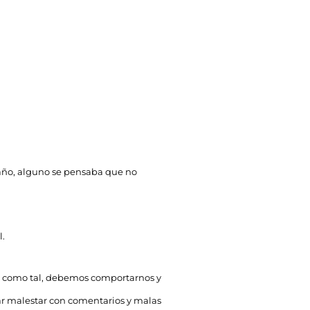
 año, alguno se pensaba que no
l.
, y como tal, debemos comportarnos y
ear malestar con comentarios y malas