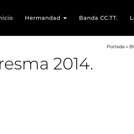
nicio
Hermandad
Banda CC.TT.
L
Portada
»
B
resma 2014.