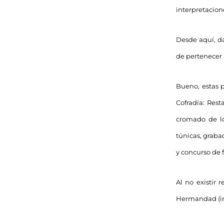
interpretacion
Desde aquí, da
de pertenecer
Bueno, estas 
Cofradía: Rest
cromado de lo
túnicas, graba
y concurso de 
Al no existir 
Hermandad (in