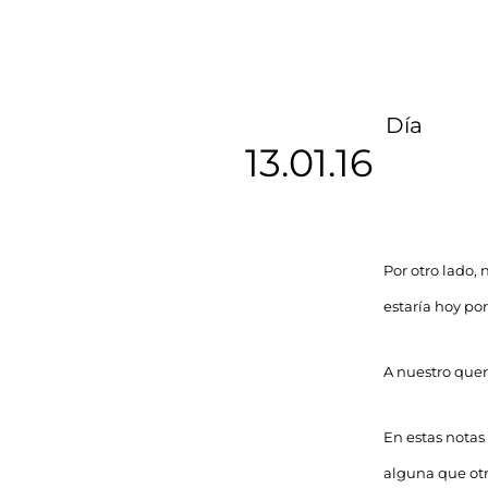
Día
13.01.16
Por otro lado,
estaría hoy po
A nuestro quer
En estas notas
alguna que otr