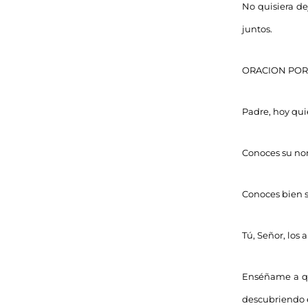
No quisiera de
juntos.
ORACION POR
Padre, hoy qui
Conoces su nomb
Conoces bien su
Tú, Señor, los
Enséñame a que
descubriendo e