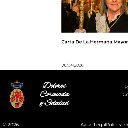
Carta De La Hermana Mayo
08/04/2026
Dolores
R
Coronada
Co
y Soledad
© 2026
Aviso Legal
Política 