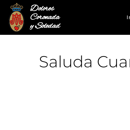
Dolores
Coronada
I
y Soledad
Saluda Cua