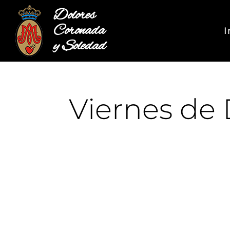
Dolores
Coronada
I
y Soledad
Viernes de 