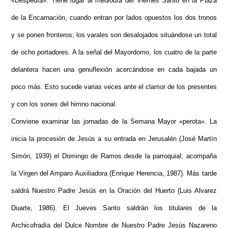
«Despedía». Tiene lugar al mediodía del Viernes Santo en la Plaza
de la Encarnación, cuando entran por lados opuestos los dos tronos
y se ponen fronteros; los varales son desalojados situándose un total
de ocho portadores. A la señal del Mayordomo, los cuatro de la parte
delantera hacen una genuflexión acercándose en cada bajada un
poco más. Esto sucede varias veces ante el clamor de los presentes
y con los sones del himno nacional.
Conviene examinar las jornadas de la Semana Mayor «perota». La
inicia la procesión de Jesús a su entrada en Jerusalén (José Martín
Simón, 1939) el Domingo de Ramos desde la parroquial; acompaña
la Virgen del Amparo Auxiliadora (Enrique Herencia, 1987). Más tarde
saldrá Nuestro Padre Jesús en la Oración del Huerto (Luis Alvarez
Duarte, 1986). El Jueves Santo saldrán los titulares de la
Archicofradía del Dulce Nombre de Nuestro Padre Jesús Nazareno