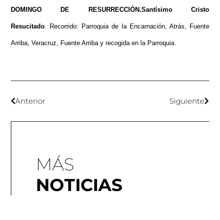
DOMINGO DE RESURRECCIÓN.
Santísimo Cristo
Resucitado
.
Recorrido: Parroquia de la Encarnación, Atrás, Fuente
Arriba, Veracruz, Fuente Arriba y recogida en la Parroquia.
Anterior
Siguiente
Pl
Fo
Fo
MÁS
NOTICIAS