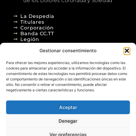
de los Dolores Coronada y Soledad
La Despedía
Titulares
Corporación
Banda CC.TT
Legión
Gestionar consentimiento
Agenda
Blog
Para ofrecer las mejores experiencias, utilizamos tecnologías como las
Contacto
cookies para almacenar y/o acceder a la información del dispositivo. El
consentimiento de estas tecnologías nos permitirá procesar datos como
el comportamiento de navegación o las identificaciones únicas en este
sitio. No consentir o retirar el consentimiento, puede afectar
negativamente a ciertas características y funciones.
Aceptar
© 2026
Denegar
Aviso Legal
Política de Privacidad
Política de Cookies
Diseño Web
Ver preferencias
Posicionamiento Web