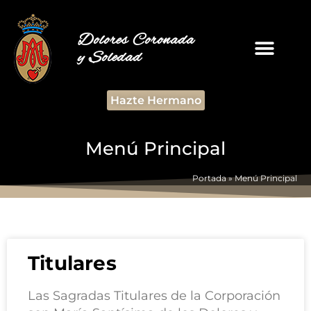
Dolores Coronada
y Soledad
Hazte Hermano
Menú Principal
Portada
»
Menú Principal
Titulares
Las Sagradas Titulares de la Corporación